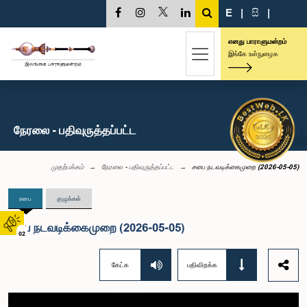
E
|
සි
|
எனது பாராளுமன்றம்
இங்கே உள்நுழைக
நேரலை - பதிவுருத்தப்பட்ட
முதற்பக்கம்
நேரலை - பதிவுருத்தப்பட்ட
சபை நடவடிக்கைமுறை (2026-05-05)
சபை
குழுக்கள்
சபை நடவடிக்கைமுறை (2026-05-05)
02
கேட்க
பதிவிறக்க