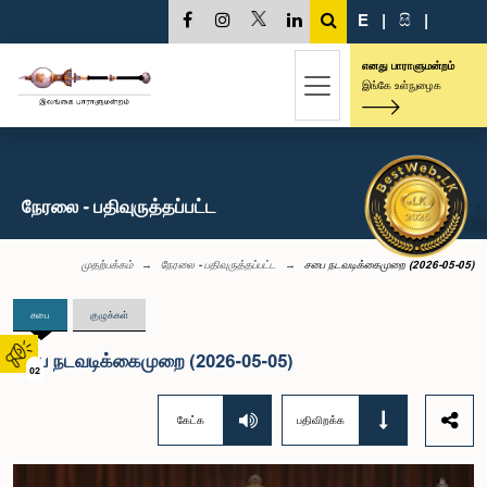
E
|
සි
|
எனது பாராளுமன்றம்
இங்கே உள்நுழைக
நேரலை - பதிவுருத்தப்பட்ட
முதற்பக்கம்
நேரலை - பதிவுருத்தப்பட்ட
சபை நடவடிக்கைமுறை (2026-05-05)
சபை
குழுக்கள்
சபை நடவடிக்கைமுறை (2026-05-05)
02
கேட்க
பதிவிறக்க