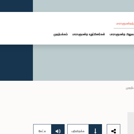
பாராளுமன்றத்
முதற்பக்கம்
பாராளுமன்ற உறுப்பினர்கள்
பாராளுமன்ற அலுவ
முதற்ப
கேட்க
பதிவிறக்க