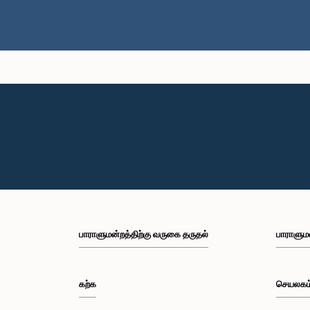
பாராளுமன்றத்திற்கு வருகை தருதல்
பாராளும
கற்க
செயலகம