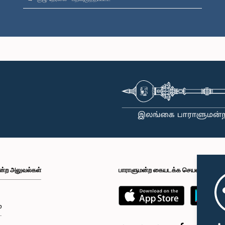
ன்ற அலுவல்கள்
பாராளுமன்ற கையடக்க செயலி
்