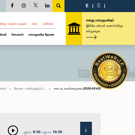
E
|
සි
|
எனது பாராளுமன்றம்
திற்கு வருகை தருதல்
கற்க
பங்கேற்க
இங்கே உங்கள் கணக்கிற்கு
உள்நுழைக
ல்கள்
செயலகம்
பாராளுமன்ற நேரலை
க்கம்
நேரலை - பதிவுருத்தப்பட்ட
சபை நடவடிக்கைமுறை (2026-05-05)
மு.ப. 9:30 - மு.ப. 10:30