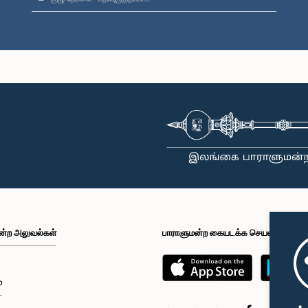
ன்ற அலுவல்கள்
பாராளுமன்ற கையடக்க செயலி
்