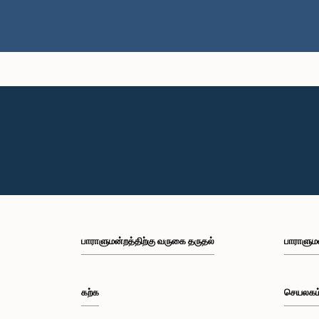
பாராளுமன்றத்திற்கு வருகை தருதல்
பாராளும
கற்க
செயலகம