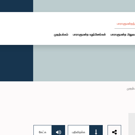
பாராளுமன்றத்
முதற்பக்கம்
பாராளுமன்ற உறுப்பினர்கள்
பாராளுமன்ற அலுவ
முதற்ப
கேட்க
பதிவிறக்க