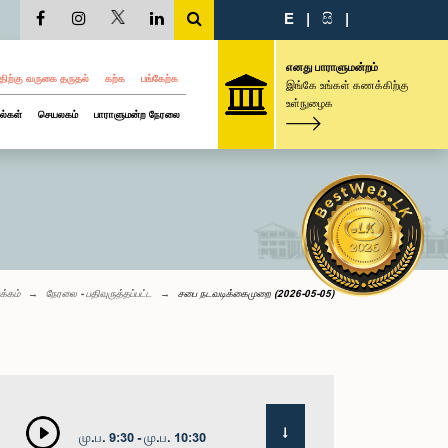
E
|
සි
|
எனது பாராளுமன்றம்
திற்கு வருகை தருதல்
கற்க
பங்கேற்க
இங்கே உங்கள் கணக்கிற்கு
உள்நுழைக
ல்கள்
செயலகம்
பாராளுமன்ற நேரலை
க்கம்
நேரலை - பதிவுருத்தப்பட்ட
சபை நடவடிக்கைமுறை (2026-05-05)
மு.ப. 9:30 - மு.ப. 10:30