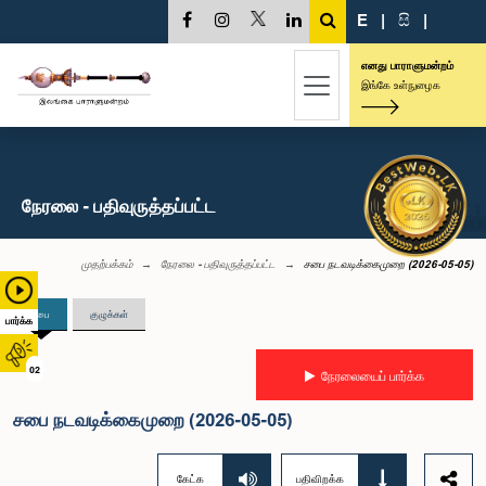
E
|
සි
|
எனது பாராளுமன்றம்
இங்கே உள்நுழைக
நேரலை - பதிவுருத்தப்பட்ட
முதற்பக்கம்
நேரலை - பதிவுருத்தப்பட்ட
சபை நடவடிக்கைமுறை (2026-05-05)
சபை
குழுக்கள்
பார்க்க
02
நேரலையைப் பார்க்க
சபை நடவடிக்கைமுறை (2026-05-05)
கேட்க
பதிவிறக்க