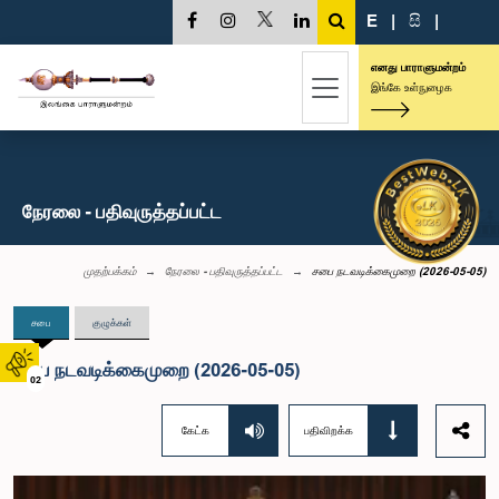
E
|
සි
|
எனது பாராளுமன்றம்
இங்கே உள்நுழைக
நேரலை - பதிவுருத்தப்பட்ட
முதற்பக்கம்
நேரலை - பதிவுருத்தப்பட்ட
சபை நடவடிக்கைமுறை (2026-05-05)
சபை
குழுக்கள்
சபை நடவடிக்கைமுறை (2026-05-05)
02
கேட்க
பதிவிறக்க