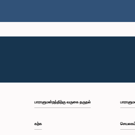
பாராளுமன்றத்திற்கு வருகை தருதல்
பாராளும
கற்க
செயலகம