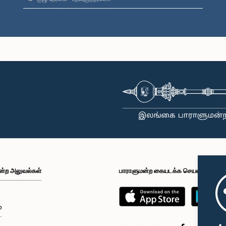
ன்ற அலுவல்கள்
பாராளுமன்ற கையடக்க செயலி
்