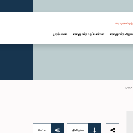
பாராளுமன்றத்
முதற்பக்கம்
பாராளுமன்ற உறுப்பினர்கள்
பாராளுமன்ற அலுவ
முதற்ப
கேட்க
பதிவிறக்க