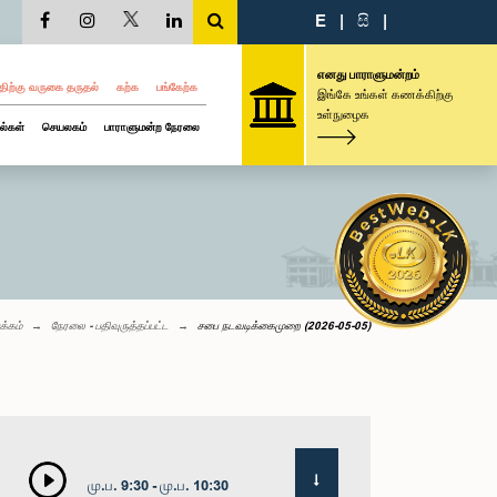
E
|
සි
|
எனது பாராளுமன்றம்
திற்கு வருகை தருதல்
கற்க
பங்கேற்க
இங்கே உங்கள் கணக்கிற்கு
உள்நுழைக
ல்கள்
செயலகம்
பாராளுமன்ற நேரலை
க்கம்
நேரலை - பதிவுருத்தப்பட்ட
சபை நடவடிக்கைமுறை (2026-05-05)
மு.ப. 9:30 - மு.ப. 10:30