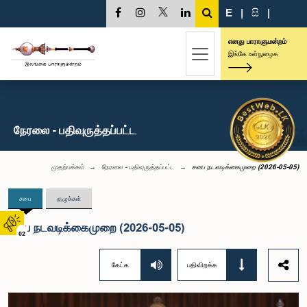
E
|
සි
|
எனது பாராளுமன்றம்
இங்கே உள்நுழைக
நேரலை - பதிவுருத்தப்பட்ட
முதற்பக்கம்
நேரலை - பதிவுருத்தப்பட்ட
சபை நடவடிக்கைமுறை (2026-05-05)
சபை
குழுக்கள்
சபை நடவடிக்கைமுறை (2026-05-05)
02
கேட்க
பதிவிறக்க