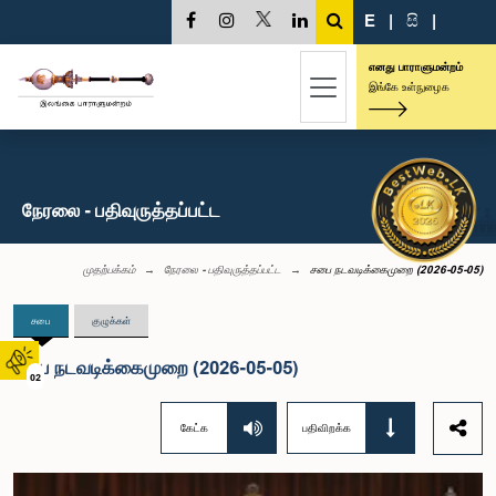
E
|
සි
|
எனது பாராளுமன்றம்
இங்கே உள்நுழைக
நேரலை - பதிவுருத்தப்பட்ட
முதற்பக்கம்
நேரலை - பதிவுருத்தப்பட்ட
சபை நடவடிக்கைமுறை (2026-05-05)
சபை
குழுக்கள்
சபை நடவடிக்கைமுறை (2026-05-05)
02
கேட்க
பதிவிறக்க