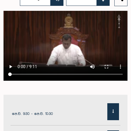
පෙ.ව. 9:30 - පෙ.ව. 10:30