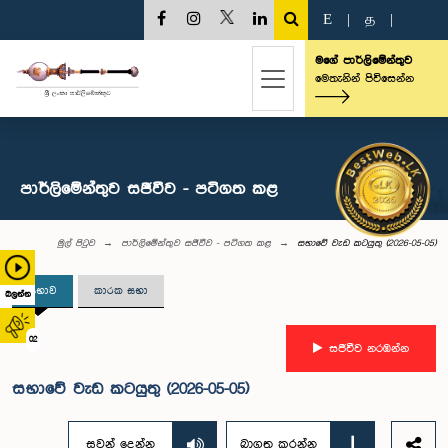
E
|
த
|
මගේ පාර්ලිමේන්තුව
මෙතැනින් පිවිසෙන්න
පාර්ලිමේන්තුව සජීවීව - පටිගත කළ
මුල් පිටුව
පාර්ලිමේන්තුව සජීවීව - පටිගත කළ
සභාවේ වැඩ කටයුතු (2026-05-05)
සභාව
කාරක සභා
බලන්න
02
සජීවීව නරඹන්න
සභාවේ වැඩ කටයුතු (2026-05-05)
සවන් දෙන්න
බාගත කරන්න