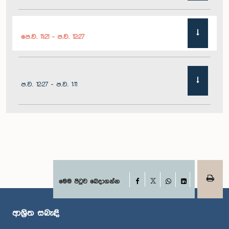
පෙ.ව. 11:21 - ප.ව. 12:27
ප.ව. 12:27 - ප.ව. 1:11
ප.ව. 1:11 - ප.ව. 1:22
ප.ව. 1:22 - ප.ව. 1:29
Facebook
මෙම පිටුව බෙදාගන්න
X
WhatsApp
LinkedIn
ආශ්‍රිත සබැඳි
ප.ව. 1:29 - ප.ව. 1:36