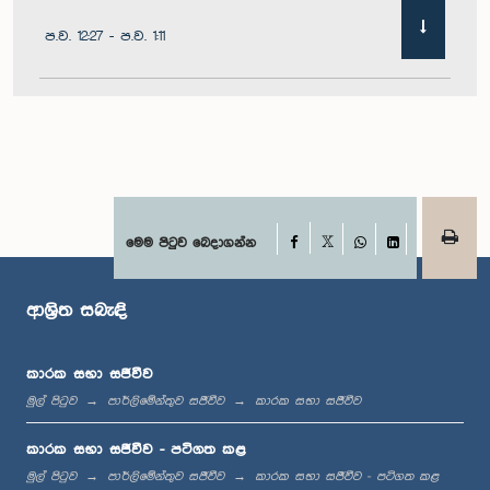
ප.ව. 12:27 - ප.ව. 1:11
ප.ව. 1:11 - ප.ව. 1:22
ප.ව. 1:22 - ප.ව. 1:29
Facebook
මෙම පිටුව බෙදාගන්න
X
WhatsApp
LinkedIn
ආශ්‍රිත සබැඳි
ප.ව. 1:29 - ප.ව. 1:36
කාරක සභා සජීවීව
මුල් පිටුව
පාර්ලිමේන්තුව සජීවීව
කාරක සභා සජීවීව
ප.ව. 1:36 - ප.ව. 1:44
කාරක සභා සජීවීව - පටිගත කළ
මුල් පිටුව
පාර්ලිමේන්තුව සජීවීව
කාරක සභා සජීවීව - පටිගත කළ