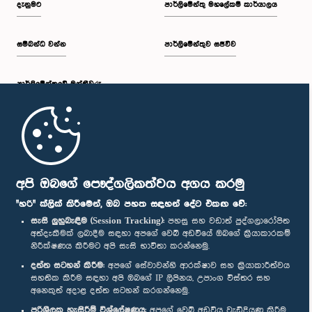
දැනුමට
පාර්ලිමේන්තු මහලේකම් කාර්යාලය
සම්බන්ධ වන්න
පාර්ලිමේන්තුව සජීවීව
ප.ව. 2:30 - ප.ව. 2:39
පාර්ලි‌මේන්තුවේ මන්ත්‍රීවරු
ප.ව. 2:39 - ප.ව. 2:48
මුල් පිටුව
ප.ව. 2:48 - ප.ව. 2:57
පාර්ලිමේන්තු ජංගම යෙදුම
අපි ඔබගේ පෞද්ගලිකත්වය අගය කරමු
"හරි" ක්ලික් කිරීමෙන්, ඔබ පහත සඳහන් දේට එකඟ වේ:
සැසි ලුහුබැඳීම (Session Tracking):
පහසු සහ වඩාත් පුද්ගලාරෝපිත
අත්දැකීමක් ලබාදීම සඳහා අපගේ වෙබ් අඩවියේ ඔබගේ ක්‍රියාකාරකම්
ප.ව. 2:57 - ප.ව. 3:04
නිරීක්ෂණය කිරීමට අපි සැසි භාවිතා කරන්නෙමු.
අප හා සම්බන්ධ වී සිටින්න :
දත්ත සටහන් කිරීම:
අපගේ සේවාවන්හි ආරක්ෂාව සහ ක්‍රියාකාරීත්වය
සහතික කිරීම සඳහා අපි ඔබගේ IP ලිපිනය, උපාංග විස්තර සහ
අනෙකුත් අදාළ දත්ත සටහන් කරගන්නෙමු.
ප.ව. 3:04 - ප.ව. 3:14
සම්මාන
පරිශීලක හැසිරීම් විශ්ලේෂණය:
අපගේ වෙබ් අඩවිය වැඩිදියුණු කිරීම