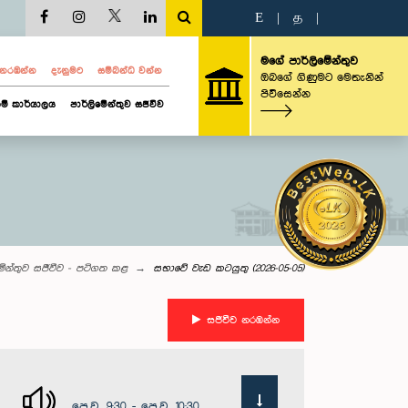
E
|
த
|
මගේ පාර්ලිමේන්තුව
ව නරඹන්න
දැනුමට
සම්බන්ධ වන්න
ඔබගේ ගිණුමට මෙතැනින්
පිවිසෙන්න
ම් කාර්යාලය
පාර්ලිමේන්තුව සජීවීව
මේන්තුව සජීවීව - පටිගත කළ
සභාවේ වැඩ කටයුතු (2026-05-05)
සජීවීව නරඹන්න
පෙ.ව. 9:30 - පෙ.ව. 10:30