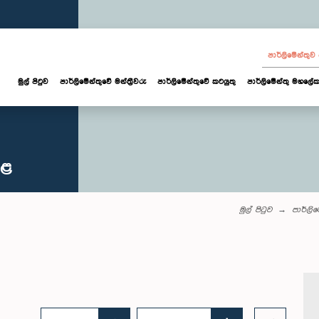
පාර්ලි‌මේන්තු
මුල් පිටුව
පාර්ලි‌මේන්තුවේ මන්ත්‍රීවරු
පාර්ලිමේන්තුවේ කටයුතු
පාර්ලිමේන්තු මහලේක
කළ
මුල් පිටුව
පාර්ලි