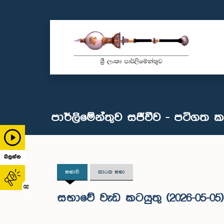
පාර්ලිමේන්තුව සජීවීව - පටිගත 
බලන්න
සභාව
කාරක සභා
02
සභාවේ වැඩ කටයුතු (2026-05-05)