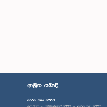
ආශ්‍රිත සබැඳි
කාරක සභා සජීවීව
මුල් පිටුව
පාර්ලිමේන්තුව සජීවීව
කාරක සභා සජීවීව