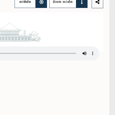
නරඹන්න
බාගත කරන්න