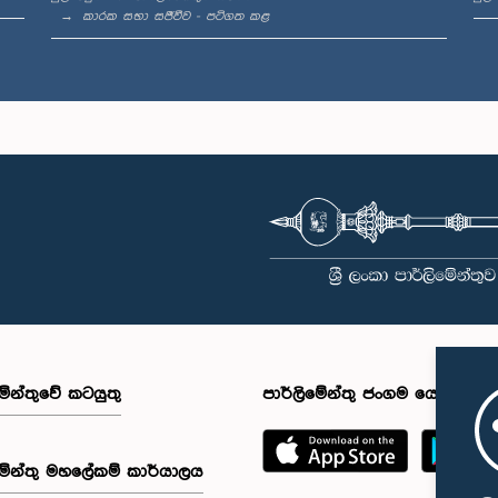
කාරක සභා සජීවීව - පටිගත කළ
මේන්තුවේ කටයුතු
පාර්ලිමේන්තු ජංගම යෙදුම
මේන්තු මහලේකම් කාර්යාලය