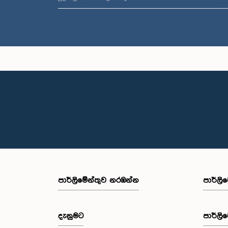
පාර්ලි‌මේන්තුව නරඹන්න
පාර්ලි
දැනුමට
පාර්ලි