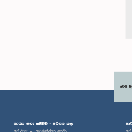
මෙම පි
කාරක සභා සජීවීව - පටිගත කළ
පාර
මුල් පිටුව
පාර්ලිමේන්තුව සජීවීව
මුල්