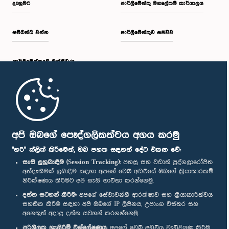
දැනුමට
පාර්ලිමේන්තු මහලේකම් කාර්යාලය
සම්බන්ධ වන්න
පාර්ලිමේන්තුව සජීවීව
ප.ව. 2:30 - ප.ව. 2:39
පාර්ලි‌මේන්තුවේ මන්ත්‍රීවරු
ප.ව. 2:39 - ප.ව. 2:48
මුල් පිටුව
ප.ව. 2:48 - ප.ව. 2:57
පාර්ලිමේන්තු ජංගම යෙදුම
අපි ඔබගේ පෞද්ගලිකත්වය අගය කරමු
"හරි" ක්ලික් කිරීමෙන්, ඔබ පහත සඳහන් දේට එකඟ වේ:
සැසි ලුහුබැඳීම (Session Tracking):
පහසු සහ වඩාත් පුද්ගලාරෝපිත
අත්දැකීමක් ලබාදීම සඳහා අපගේ වෙබ් අඩවියේ ඔබගේ ක්‍රියාකාරකම්
ප.ව. 2:57 - ප.ව. 3:04
නිරීක්ෂණය කිරීමට අපි සැසි භාවිතා කරන්නෙමු.
අප හා සම්බන්ධ වී සිටින්න :
දත්ත සටහන් කිරීම:
අපගේ සේවාවන්හි ආරක්ෂාව සහ ක්‍රියාකාරීත්වය
සහතික කිරීම සඳහා අපි ඔබගේ IP ලිපිනය, උපාංග විස්තර සහ
අනෙකුත් අදාළ දත්ත සටහන් කරගන්නෙමු.
ප.ව. 3:04 - ප.ව. 3:14
සම්මාන
පරිශීලක හැසිරීම් විශ්ලේෂණය:
අපගේ වෙබ් අඩවිය වැඩිදියුණු කිරීම