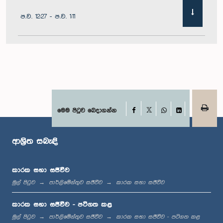
ප.ව. 12:27 - ප.ව. 1:11
ප.ව. 1:11 - ප.ව. 1:22
ප.ව. 1:22 - ප.ව. 1:29
Facebook
මෙම පිටුව බෙදාගන්න
X
WhatsApp
LinkedIn
ආශ්‍රිත සබැඳි
ප.ව. 1:29 - ප.ව. 1:36
කාරක සභා සජීවීව
මුල් පිටුව
පාර්ලිමේන්තුව සජීවීව
කාරක සභා සජීවීව
ප.ව. 1:36 - ප.ව. 1:44
කාරක සභා සජීවීව - පටිගත කළ
මුල් පිටුව
පාර්ලිමේන්තුව සජීවීව
කාරක සභා සජීවීව - පටිගත කළ