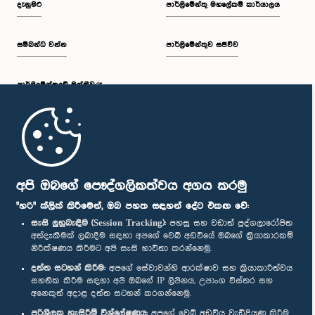
දැනුමට
පාර්ලිමේන්තු මහලේකම් කාර්යාලය
සම්බන්ධ වන්න
පාර්ලිමේන්තුව සජීවීව
ප.ව. 2:30 - ප.ව. 2:39
පාර්ලි‌මේන්තුවේ මන්ත්‍රීවරු
ප.ව. 2:39 - ප.ව. 2:48
මුල් පිටුව
ප.ව. 2:48 - ප.ව. 2:57
පාර්ලිමේන්තු ජංගම යෙදුම
අපි ඔබගේ පෞද්ගලිකත්වය අගය කරමු
"හරි" ක්ලික් කිරීමෙන්, ඔබ පහත සඳහන් දේට එකඟ වේ:
සැසි ලුහුබැඳීම (Session Tracking):
පහසු සහ වඩාත් පුද්ගලාරෝපිත
අත්දැකීමක් ලබාදීම සඳහා අපගේ වෙබ් අඩවියේ ඔබගේ ක්‍රියාකාරකම්
ප.ව. 2:57 - ප.ව. 3:04
නිරීක්ෂණය කිරීමට අපි සැසි භාවිතා කරන්නෙමු.
අප හා සම්බන්ධ වී සිටින්න :
දත්ත සටහන් කිරීම:
අපගේ සේවාවන්හි ආරක්ෂාව සහ ක්‍රියාකාරීත්වය
සහතික කිරීම සඳහා අපි ඔබගේ IP ලිපිනය, උපාංග විස්තර සහ
අනෙකුත් අදාළ දත්ත සටහන් කරගන්නෙමු.
ප.ව. 3:04 - ප.ව. 3:14
සම්මාන
පරිශීලක හැසිරීම් විශ්ලේෂණය:
අපගේ වෙබ් අඩවිය වැඩිදියුණු කිරීම