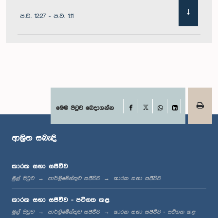
ප.ව. 12:27 - ප.ව. 1:11
ප.ව. 1:11 - ප.ව. 1:22
ප.ව. 1:22 - ප.ව. 1:29
Facebook
මෙම පිටුව බෙදාගන්න
X
WhatsApp
LinkedIn
ආශ්‍රිත සබැඳි
ප.ව. 1:29 - ප.ව. 1:36
කාරක සභා සජීවීව
මුල් පිටුව
පාර්ලිමේන්තුව සජීවීව
කාරක සභා සජීවීව
ප.ව. 1:36 - ප.ව. 1:44
කාරක සභා සජීවීව - පටිගත කළ
මුල් පිටුව
පාර්ලිමේන්තුව සජීවීව
කාරක සභා සජීවීව - පටිගත කළ