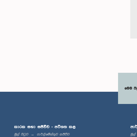
මෙම පි
කාරක සභා සජීවීව - පටිගත කළ
පාර
මුල් පිටුව
පාර්ලිමේන්තුව සජීවීව
මුල්