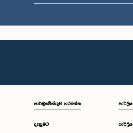
පාර්ලි‌මේන්තුව නරඹන්න
පාර්ලි
දැනුමට
පාර්ලි