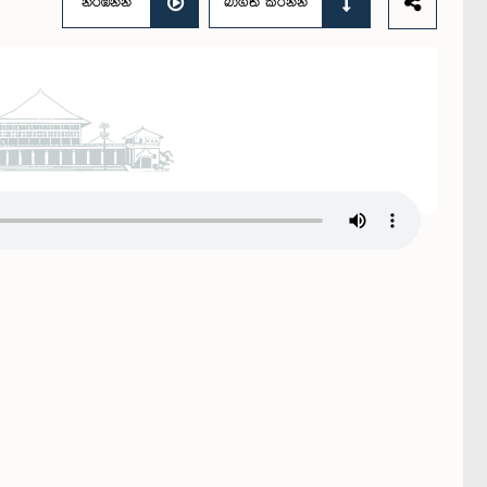
නරඹන්න
බාගත කරන්න