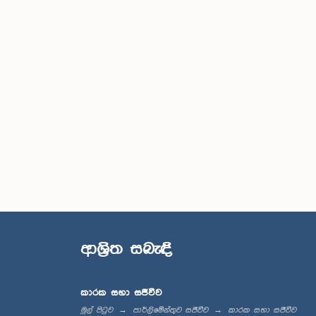
ආශ්‍රිත සබැඳි
කාරක සභා සජීවීව
මුල් පිටුව
පාර්ලිමේන්තුව සජීවීව
කාරක සභා සජීවීව