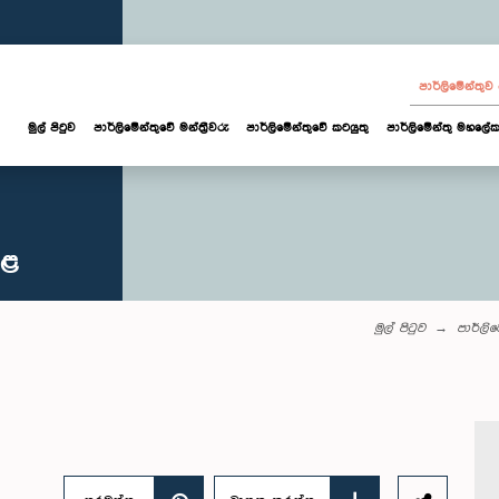
පාර්ලි‌මේන්තු
මුල් පිටුව
පාර්ලි‌මේන්තුවේ මන්ත්‍රීවරු
පාර්ලිමේන්තුවේ කටයුතු
පාර්ලිමේන්තු මහලේක
කළ
මුල් පිටුව
පාර්ලි