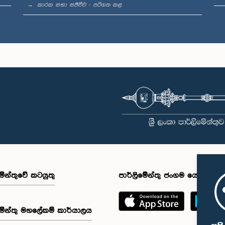
කාරක සභා සජීවීව - පටිගත කළ
මේන්තුවේ කටයුතු
පාර්ලිමේන්තු ජංගම යෙදුම
මේන්තු මහලේකම් කාර්යාලය