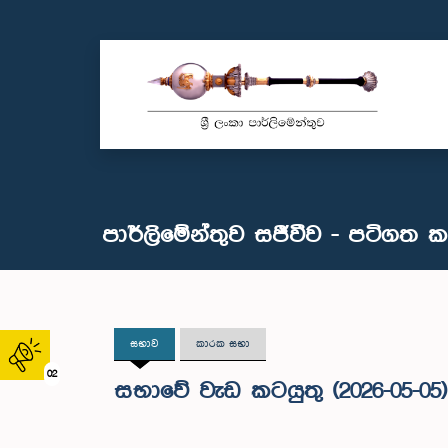
පාර්ලිමේන්තුව සජීවීව - පටිගත 
සභාව
කාරක සභා
02
සභාවේ වැඩ කටයුතු (2026-05-05)