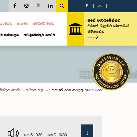
E
|
த
|
මගේ පාර්ලිමේන්තුව
ව නරඹන්න
දැනුමට
සම්බන්ධ වන්න
ඔබගේ ගිණුමට මෙතැනින්
පිවිසෙන්න
ම් කාර්යාලය
පාර්ලිමේන්තුව සජීවීව
මේන්තුව සජීවීව - පටිගත කළ
සභාවේ වැඩ කටයුතු (2026-05-05)
පෙ.ව. 9:30 - පෙ.ව. 10:30