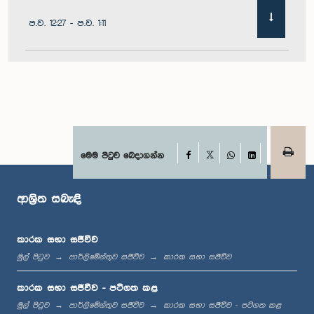
ප.ව. 12:27 - ප.ව. 1:11
ප.ව. 1:11 - ප.ව. 1:22
ප.ව. 1:22 - ප.ව. 1:29
Facebook
මෙම පිටුව බෙදාගන්න
X
WhatsApp
LinkedIn
ආශ්‍රිත සබැඳි
ප.ව. 1:29 - ප.ව. 1:36
කාරක සභා සජීවීව
මුල් පිටුව
පාර්ලිමේන්තුව සජීවීව
කාරක සභා සජීවීව
ප.ව. 1:36 - ප.ව. 1:44
කාරක සභා සජීවීව - පටිගත කළ
මුල් පිටුව
පාර්ලිමේන්තුව සජීවීව
කාරක සභා සජීවීව - පටිගත කළ