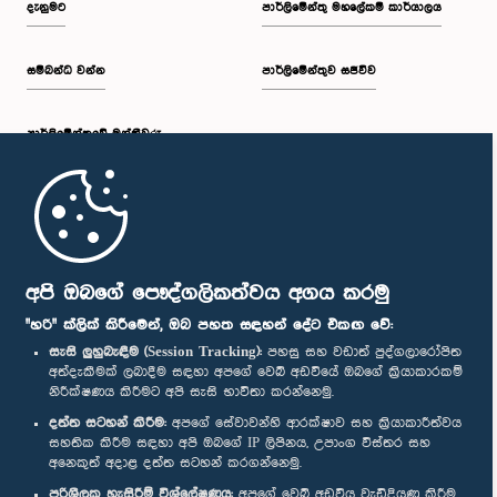
දැනුමට
පාර්ලිමේන්තු මහලේකම් කාර්යාලය
සම්බන්ධ වන්න
පාර්ලිමේන්තුව සජීවීව
ප.ව. 2:30 - ප.ව. 2:39
පාර්ලි‌මේන්තුවේ මන්ත්‍රීවරු
ප.ව. 2:39 - ප.ව. 2:48
මුල් පිටුව
ප.ව. 2:48 - ප.ව. 2:57
පාර්ලිමේන්තු ජංගම යෙදුම
අපි ඔබගේ පෞද්ගලිකත්වය අගය කරමු
"හරි" ක්ලික් කිරීමෙන්, ඔබ පහත සඳහන් දේට එකඟ වේ:
සැසි ලුහුබැඳීම (Session Tracking):
පහසු සහ වඩාත් පුද්ගලාරෝපිත
අත්දැකීමක් ලබාදීම සඳහා අපගේ වෙබ් අඩවියේ ඔබගේ ක්‍රියාකාරකම්
ප.ව. 2:57 - ප.ව. 3:04
නිරීක්ෂණය කිරීමට අපි සැසි භාවිතා කරන්නෙමු.
අප හා සම්බන්ධ වී සිටින්න :
දත්ත සටහන් කිරීම:
අපගේ සේවාවන්හි ආරක්ෂාව සහ ක්‍රියාකාරීත්වය
සහතික කිරීම සඳහා අපි ඔබගේ IP ලිපිනය, උපාංග විස්තර සහ
අනෙකුත් අදාළ දත්ත සටහන් කරගන්නෙමු.
ප.ව. 3:04 - ප.ව. 3:14
සම්මාන
පරිශීලක හැසිරීම් විශ්ලේෂණය:
අපගේ වෙබ් අඩවිය වැඩිදියුණු කිරීම