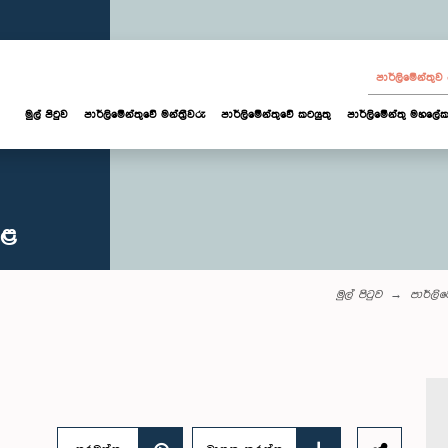
පාර්ලි‌මේන්තු
මුල් පිටුව
පාර්ලි‌මේන්තුවේ මන්ත්‍රීවරු
පාර්ලිමේන්තුවේ කටයුතු
පාර්ලිමේන්තු මහලේක
කළ
මුල් පිටුව
පාර්ලි