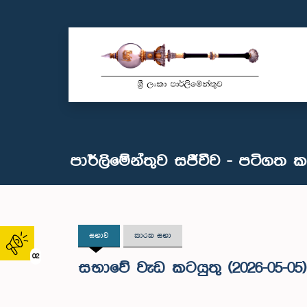
පාර්ලිමේන්තුව සජීවීව - පටිගත 
සභාව
කාරක සභා
02
සභාවේ වැඩ කටයුතු (2026-05-05)