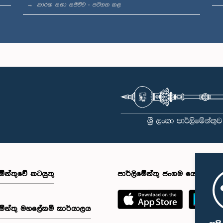
කාරක සභා සජීවීව - පටිගත කළ
මේන්තුවේ කටයුතු
පාර්ලිමේන්තු ජංගම යෙදුම
මේන්තු මහලේකම් කාර්යාලය