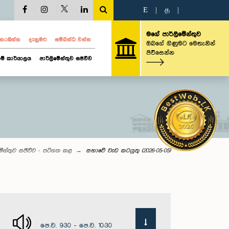
E
|
த
|
මගේ පාර්ලිමේන්තුව
ව නරඹන්න
දැනුමට
සම්බන්ධ වන්න
ඔබගේ ගිණුමට මෙතැනින්
පිවිසෙන්න
ම් කාර්යාලය
පාර්ලිමේන්තුව සජීවීව
මේන්තුව සජීවීව - පටිගත කළ
සභාවේ වැඩ කටයුතු (2026-05-05)
පෙ.ව. 9:30 - පෙ.ව. 10:30