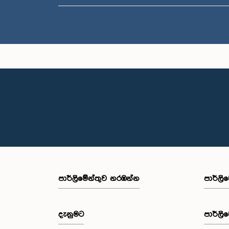
පාර්ලි‌මේන්තුව නරඹන්න
පාර්ලි
දැනුමට
පාර්ලි