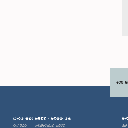
මෙම පි
කාරක සභා සජීවීව - පටිගත කළ
පාර
මුල් පිටුව
පාර්ලිමේන්තුව සජීවීව
මුල්