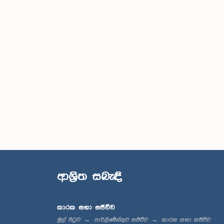
ආශ්‍රිත සබැඳි
කාරක සභා සජීවීව
මුල් පිටුව
පාර්ලිමේන්තුව සජීවීව
කාරක සභා සජීවීව