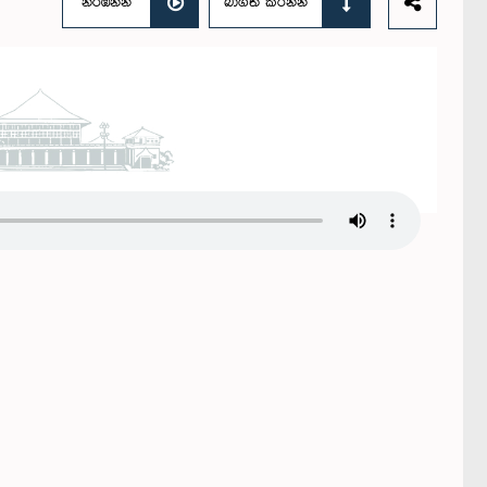
නරඹන්න
බාගත කරන්න