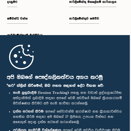
දැනුමට
පාර්ලිමේන්තු මහලේකම් කාර්යාලය
සම්බන්ධ වන්න
පාර්ලිමේන්තුව සජීවීව
ප.ව. 2:30 - ප.ව. 2:39
පාර්ලි‌මේන්තුවේ මන්ත්‍රීවරු
ප.ව. 2:39 - ප.ව. 2:48
මුල් පිටුව
ප.ව. 2:48 - ප.ව. 2:57
පාර්ලිමේන්තු ජංගම යෙදුම
අපි ඔබගේ පෞද්ගලිකත්වය අගය කරමු
"හරි" ක්ලික් කිරීමෙන්, ඔබ පහත සඳහන් දේට එකඟ වේ:
සැසි ලුහුබැඳීම (Session Tracking):
පහසු සහ වඩාත් පුද්ගලාරෝපිත
අත්දැකීමක් ලබාදීම සඳහා අපගේ වෙබ් අඩවියේ ඔබගේ ක්‍රියාකාරකම්
ප.ව. 2:57 - ප.ව. 3:04
නිරීක්ෂණය කිරීමට අපි සැසි භාවිතා කරන්නෙමු.
අප හා සම්බන්ධ වී සිටින්න :
දත්ත සටහන් කිරීම:
අපගේ සේවාවන්හි ආරක්ෂාව සහ ක්‍රියාකාරීත්වය
සහතික කිරීම සඳහා අපි ඔබගේ IP ලිපිනය, උපාංග විස්තර සහ
අනෙකුත් අදාළ දත්ත සටහන් කරගන්නෙමු.
ප.ව. 3:04 - ප.ව. 3:14
සම්මාන
පරිශීලක හැසිරීම් විශ්ලේෂණය:
අපගේ වෙබ් අඩවිය වැඩිදියුණු කිරීම