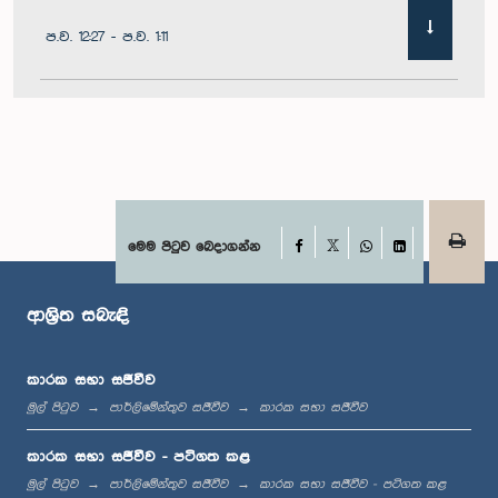
ප.ව. 12:27 - ප.ව. 1:11
ප.ව. 1:11 - ප.ව. 1:22
ප.ව. 1:22 - ප.ව. 1:29
Facebook
මෙම පිටුව බෙදාගන්න
X
WhatsApp
LinkedIn
ආශ්‍රිත සබැඳි
ප.ව. 1:29 - ප.ව. 1:36
කාරක සභා සජීවීව
මුල් පිටුව
පාර්ලිමේන්තුව සජීවීව
කාරක සභා සජීවීව
ප.ව. 1:36 - ප.ව. 1:44
කාරක සභා සජීවීව - පටිගත කළ
මුල් පිටුව
පාර්ලිමේන්තුව සජීවීව
කාරක සභා සජීවීව - පටිගත කළ