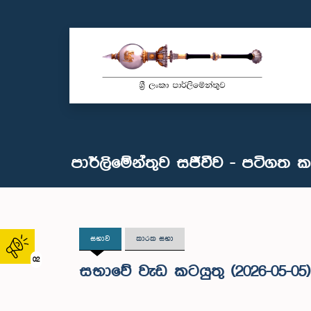
පාර්ලිමේන්තුව සජීවීව - පටිගත 
සභාව
කාරක සභා
02
සභාවේ වැඩ කටයුතු (2026-05-05)