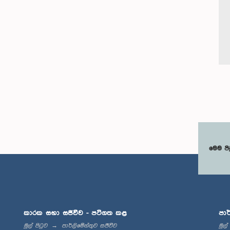
මෙම පි
කාරක සභා සජීවීව - පටිගත කළ
පාර
මුල් පිටුව
පාර්ලිමේන්තුව සජීවීව
මුල්