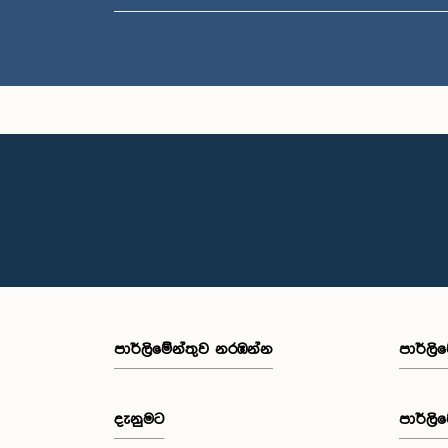
පාර්ලි‌මේන්තුව නරඹන්න
පාර්ලි
දැනුමට
පාර්ලි