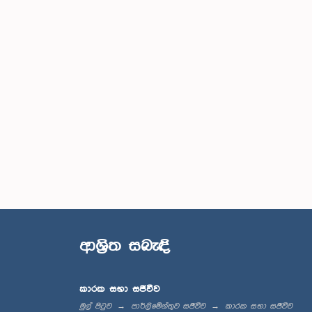
ආශ්‍රිත සබැඳි
කාරක සභා සජීවීව
මුල් පිටුව
පාර්ලිමේන්තුව සජීවීව
කාරක සභා සජීවීව