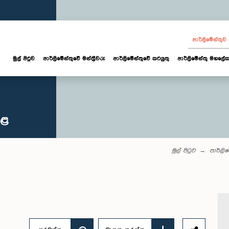
පාර්ලි‌මේන්තු
මුල් පිටුව
පාර්ලි‌මේන්තුවේ මන්ත්‍රීවරු
පාර්ලිමේන්තුවේ කටයුතු
පාර්ලිමේන්තු මහලේක
කළ
මුල් පිටුව
පාර්ලි