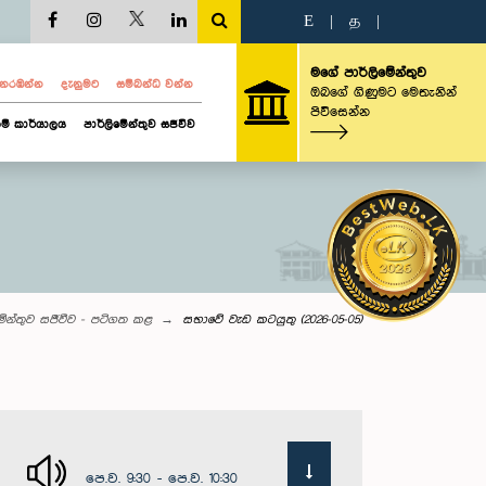
E
|
த
|
මගේ පාර්ලිමේන්තුව
ව නරඹන්න
දැනුමට
සම්බන්ධ වන්න
ඔබගේ ගිණුමට මෙතැනින්
පිවිසෙන්න
ම් කාර්යාලය
පාර්ලිමේන්තුව සජීවීව
මේන්තුව සජීවීව - පටිගත කළ
සභාවේ වැඩ කටයුතු (2026-05-05)
පෙ.ව. 9:30 - පෙ.ව. 10:30