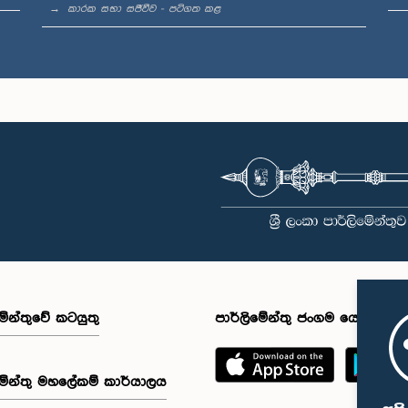
කාරක සභා සජීවීව - පටිගත කළ
මේන්තුවේ කටයුතු
පාර්ලිමේන්තු ජංගම යෙදුම
මේන්තු මහලේකම් කාර්යාලය