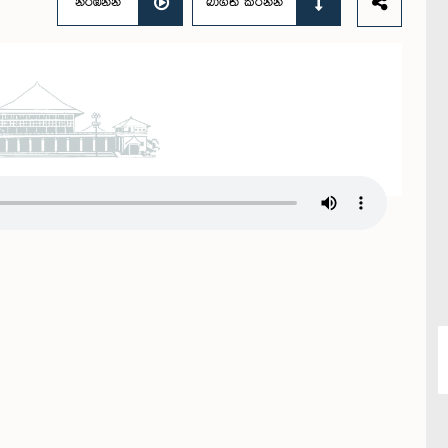
නරඹන්න
බාගත කරන්න