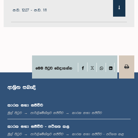
ප.ව. 12:27 - ප.ව. 1:11
ප.ව. 1:11 - ප.ව. 1:22
ප.ව. 1:22 - ප.ව. 1:29
Facebook
මෙම පිටුව බෙදාගන්න
X
WhatsApp
LinkedIn
ආශ්‍රිත සබැඳි
ප.ව. 1:29 - ප.ව. 1:36
කාරක සභා සජීවීව
මුල් පිටුව
පාර්ලිමේන්තුව සජීවීව
කාරක සභා සජීවීව
ප.ව. 1:36 - ප.ව. 1:44
කාරක සභා සජීවීව - පටිගත කළ
මුල් පිටුව
පාර්ලිමේන්තුව සජීවීව
කාරක සභා සජීවීව - පටිගත කළ