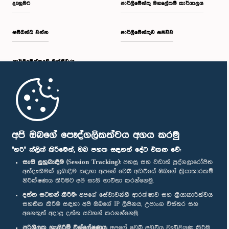
දැනුමට
පාර්ලිමේන්තු මහලේකම් කාර්යාලය
සම්බන්ධ වන්න
පාර්ලිමේන්තුව සජීවීව
ප.ව. 2:30 - ප.ව. 2:39
පාර්ලි‌මේන්තුවේ මන්ත්‍රීවරු
ප.ව. 2:39 - ප.ව. 2:48
මුල් පිටුව
ප.ව. 2:48 - ප.ව. 2:57
පාර්ලිමේන්තු ජංගම යෙදුම
අපි ඔබගේ පෞද්ගලිකත්වය අගය කරමු
"හරි" ක්ලික් කිරීමෙන්, ඔබ පහත සඳහන් දේට එකඟ වේ:
සැසි ලුහුබැඳීම (Session Tracking):
පහසු සහ වඩාත් පුද්ගලාරෝපිත
අත්දැකීමක් ලබාදීම සඳහා අපගේ වෙබ් අඩවියේ ඔබගේ ක්‍රියාකාරකම්
ප.ව. 2:57 - ප.ව. 3:04
නිරීක්ෂණය කිරීමට අපි සැසි භාවිතා කරන්නෙමු.
අප හා සම්බන්ධ වී සිටින්න :
දත්ත සටහන් කිරීම:
අපගේ සේවාවන්හි ආරක්ෂාව සහ ක්‍රියාකාරීත්වය
සහතික කිරීම සඳහා අපි ඔබගේ IP ලිපිනය, උපාංග විස්තර සහ
අනෙකුත් අදාළ දත්ත සටහන් කරගන්නෙමු.
ප.ව. 3:04 - ප.ව. 3:14
සම්මාන
පරිශීලක හැසිරීම් විශ්ලේෂණය:
අපගේ වෙබ් අඩවිය වැඩිදියුණු කිරීම