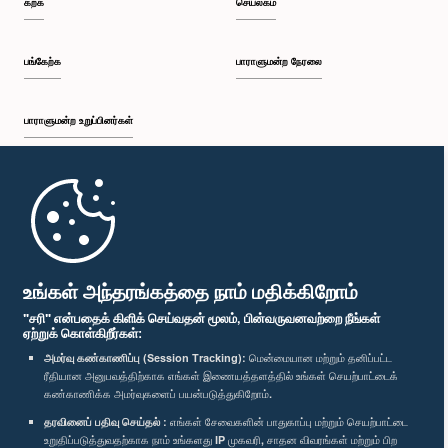
கற்க
செயலகம்
பி.ப. 2:30 - பி.ப. 2:39
பங்கேற்க
பாராளுமன்ற நேரலை
பாராளுமன்ற உறுப்பினர்கள்
பி.ப. 2:39 - பி.ப. 2:48
முதற்பக்கம்
பி.ப. 2:48 - பி.ப. 2:57
பாராளுமன்ற கையடக்க செயலி
உங்கள் அந்தரங்கத்தை நாம் மதிக்கிறோம்
"சரி" என்பதைக் கிளிக் செய்வதன் மூலம், பின்வருவனவற்றை நீங்கள்
ஏற்றுக் கொள்கிறீர்கள்:
பி.ப. 2:57 - பி.ப. 3:04
அமர்வு கண்காணிப்பு (Session Tracking):
மென்மையான மற்றும் தனிப்பட்ட
ரீதியான அனுபவத்திற்காக எங்கள் இணையத்தளத்தில் உங்கள் செயற்பாட்டைக்
எம்மை பின்தொடர்க :
கண்காணிக்க அமர்வுகளைப் பயன்படுத்துகிறோம்.
தரவினைப் பதிவு செய்தல் :
எங்கள் சேவைகளின் பாதுகாப்பு மற்றும் செயற்பாட்டை
பி.ப. 3:04 - பி.ப. 3:14
விருதுகள்
உறுதிப்படுத்துவதற்காக நாம் உங்களது IP முகவரி, சாதன விவரங்கள் மற்றும் பிற