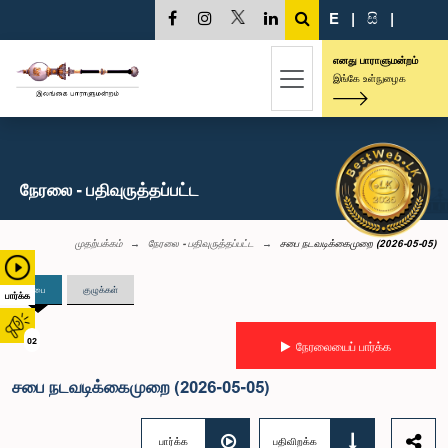
E
|
සි
|
எனது பாராளுமன்றம்
இங்கே உள்நுழைக
நேரலை - பதிவுருத்தப்பட்ட
முதற்பக்கம்
நேரலை - பதிவுருத்தப்பட்ட
சபை நடவடிக்கைமுறை (2026-05-05)
சபை
குழுக்கள்
பார்க்க
02
நேரலையைப் பார்க்க
சபை நடவடிக்கைமுறை (2026-05-05)
பார்க்க
பதிவிறக்க