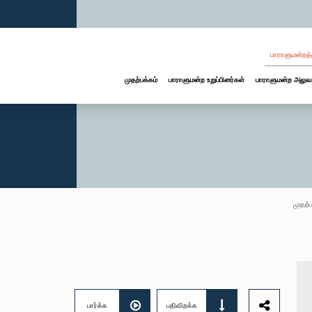
பாராளுமன்றத்
முதற்பக்கம்
பாராளுமன்ற உறுப்பினர்கள்
பாராளுமன்ற அலுவ
முதற்ப
பார்க்க
பதிவிறக்க