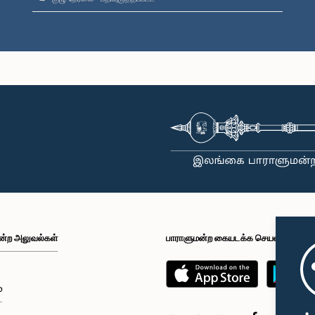
ன்ற அலுவல்கள்
பாராளுமன்ற கையடக்க செயலி
்