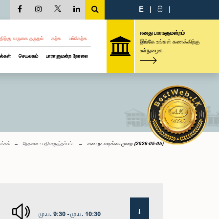
E
|
සි
|
எனது பாராளுமன்றம்
திற்கு வருகை தருதல்
கற்க
பங்கேற்க
இங்கே உங்கள் கணக்கிற்கு
உள்நுழைக
ல்கள்
செயலகம்
பாராளுமன்ற நேரலை
க்கம்
நேரலை - பதிவுருத்தப்பட்ட
சபை நடவடிக்கைமுறை (2026-05-05)
மு.ப. 9:30 - மு.ப. 10:30