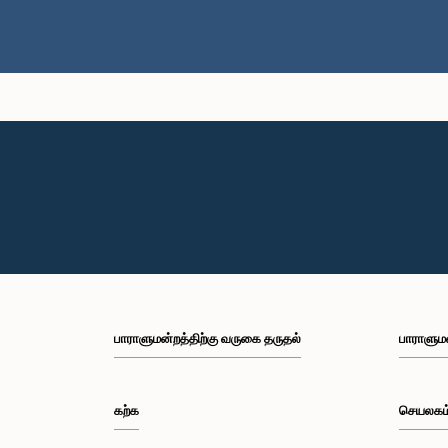
பாராளுமன்றத்திற்கு வருகை தருதல்
பாராளும
கற்க
செயலகம