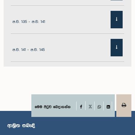
ප.ව. 1:35 - ප.ව. 1:41
ප.ව. 1:41 - ප.ව. 1:45
ප.ව. 1:45 - ප.ව. 1:51
ප.ව. 1:51 - ප.ව. 1:57
Facebook
මෙම පිටුව බෙදාගන්න
X
WhatsApp
LinkedIn
ආශ්‍රිත සබැඳි
ප.ව. 1:57 - ප.ව. 2:01