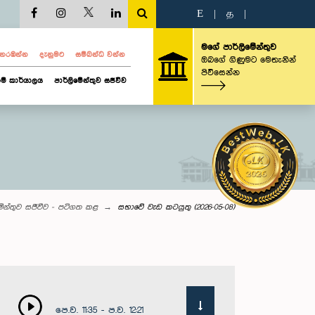
E
|
த
|
මගේ පාර්ලිමේන්තුව
ව නරඹන්න
දැනුමට
සම්බන්ධ වන්න
ඔබගේ ගිණුමට මෙතැනින්
පිවිසෙන්න
ම් කාර්යාලය
පාර්ලිමේන්තුව සජීවීව
මේන්තුව සජීවීව - පටිගත කළ
සභාවේ වැඩ කටයුතු (2026-05-08)
පෙ.ව. 11:35 - ප.ව. 12:21