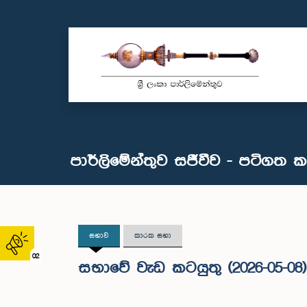
පාර්ලිමේන්තුව සජීවීව - පටිගත 
සභාව
කාරක සභා
02
සභාවේ වැඩ කටයුතු (2026-05-08)