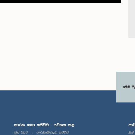
මෙම පි
කාරක සභා සජීවීව - පටිගත කළ
පාර
මුල් පිටුව
පාර්ලිමේන්තුව සජීවීව
මුල්