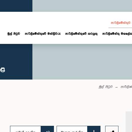
පාර්ලි‌මේන්තු
මුල් පිටුව
පාර්ලි‌මේන්තුවේ මන්ත්‍රීවරු
පාර්ලිමේන්තුවේ කටයුතු
පාර්ලිමේන්තු මහලේක
කළ
මුල් පිටුව
පාර්ලි