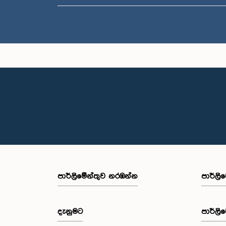
පාර්ලි‌මේන්තුව නරඹන්න
පාර්ලි
දැනුමට
පාර්ලි