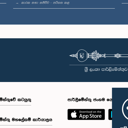
කාරක සභා සජීවීව - පටිගත කළ
මේන්තුවේ කටයුතු
පාර්ලිමේන්තු ජංගම යෙදුම
මේන්තු මහලේකම් කාර්යාලය