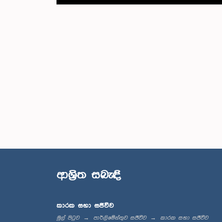
ආශ්‍රිත සබැඳි
කාරක සභා සජීවීව
මුල් පිටුව
පාර්ලිමේන්තුව සජීවීව
කාරක සභා සජීවීව