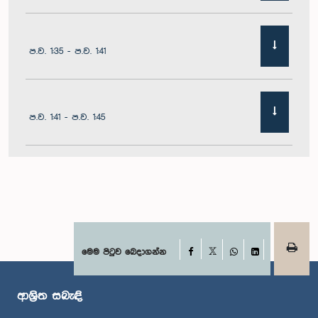
ප.ව. 1:35 - ප.ව. 1:41
ප.ව. 1:41 - ප.ව. 1:45
ප.ව. 1:45 - ප.ව. 1:51
ප.ව. 1:51 - ප.ව. 1:57
Facebook
මෙම පිටුව බෙදාගන්න
X
WhatsApp
LinkedIn
ආශ්‍රිත සබැඳි
ප.ව. 1:57 - ප.ව. 2:01