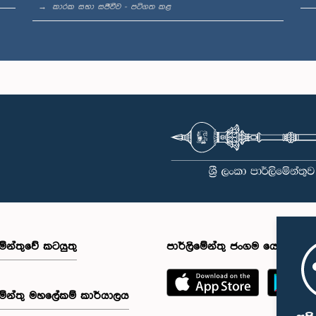
කාරක සභා සජීවීව - පටිගත කළ
මේන්තුවේ කටයුතු
පාර්ලිමේන්තු ජංගම යෙදුම
මේන්තු මහලේකම් කාර්යාලය