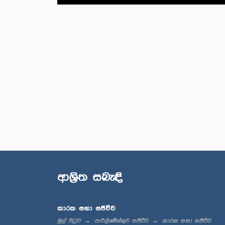
ආශ්‍රිත සබැඳි
කාරක සභා සජීවීව
මුල් පිටුව
පාර්ලිමේන්තුව සජීවීව
කාරක සභා සජීවීව