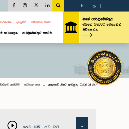
E
|
த
|
මගේ පාර්ලිමේන්තුව
ව නරඹන්න
දැනුමට
සම්බන්ධ වන්න
ඔබගේ ගිණුමට මෙතැනින්
පිවිසෙන්න
ම් කාර්යාලය
පාර්ලිමේන්තුව සජීවීව
මේන්තුව සජීවීව - පටිගත කළ
සභාවේ වැඩ කටයුතු (2026-05-08)
පෙ.ව. 11:35 - ප.ව. 12:21