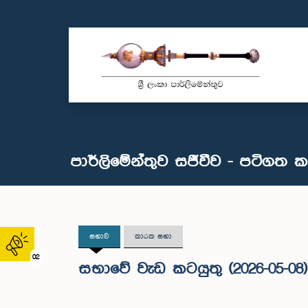
පාර්ලිමේන්තුව සජීවීව - පටිගත 
සභාව
කාරක සභා
02
සභාවේ වැඩ කටයුතු (2026-05-08)