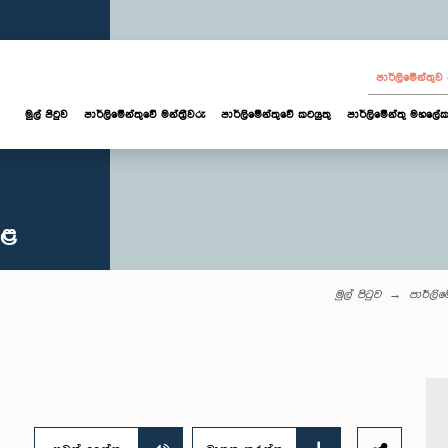
පාර්ලි‌මේන්තු
මුල් පිටුව
පාර්ලි‌මේන්තුවේ මන්ත්‍රීවරු
පාර්ලිමේන්තුවේ කටයුතු
පාර්ලිමේන්තු මහලේක
කළ
මුල් පිටුව
පාර්ලි