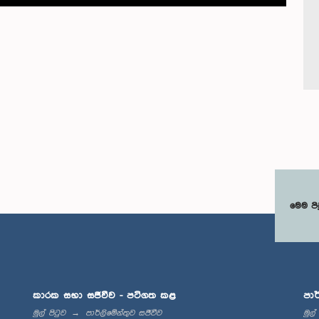
මෙම පි
කාරක සභා සජීවීව - පටිගත කළ
පාර
මුල් පිටුව
පාර්ලිමේන්තුව සජීවීව
මුල්