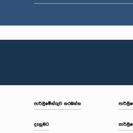
පාර්ලි‌මේන්තුව නරඹන්න
පාර්ලි
දැනුමට
පාර්ලි