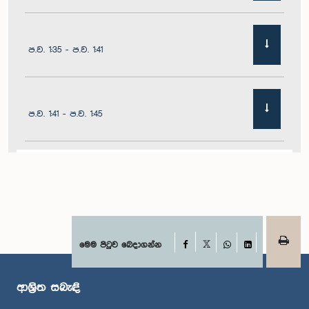
ප.ව. 1:35 - ප.ව. 1:41
ප.ව. 1:41 - ප.ව. 1:45
ප.ව. 1:45 - ප.ව. 1:51
ප.ව. 1:51 - ප.ව. 1:57
Facebook
මෙම පිටුව බෙදාගන්න
X
WhatsApp
LinkedIn
ආශ්‍රිත සබැඳි
ප.ව. 1:57 - ප.ව. 2:01