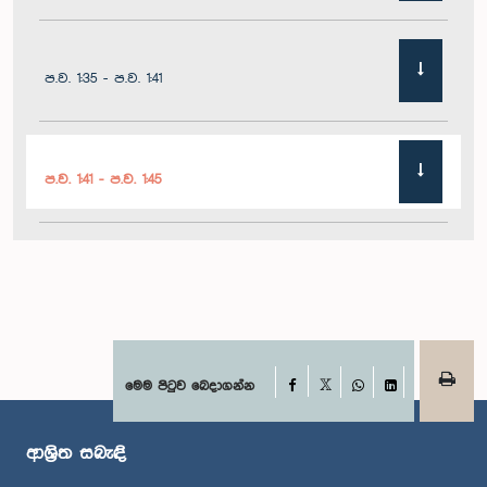
ප.ව. 1:35 - ප.ව. 1:41
ප.ව. 1:41 - ප.ව. 1:45
ප.ව. 1:45 - ප.ව. 1:51
ප.ව. 1:51 - ප.ව. 1:57
Facebook
මෙම පිටුව බෙදාගන්න
X
WhatsApp
LinkedIn
ආශ්‍රිත සබැඳි
ප.ව. 1:57 - ප.ව. 2:01