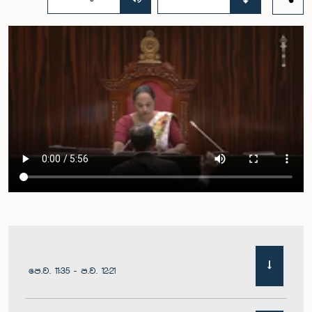
පෙ.ව. 11:35 - ප.ව. 12:21