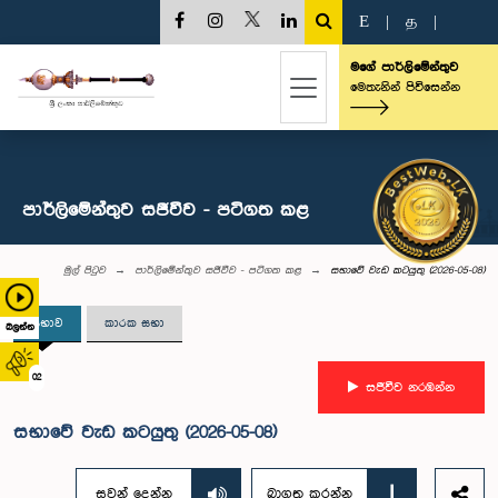
E
|
த
|
මගේ පාර්ලිමේන්තුව
මෙතැනින් පිවිසෙන්න
පාර්ලිමේන්තුව සජීවීව - පටිගත කළ
මුල් පිටුව
පාර්ලිමේන්තුව සජීවීව - පටිගත කළ
සභාවේ වැඩ කටයුතු (2026-05-08)
සභාව
කාරක සභා
බලන්න
02
සජීවීව නරඹන්න
සභාවේ වැඩ කටයුතු (2026-05-08)
සවන් දෙන්න
බාගත කරන්න