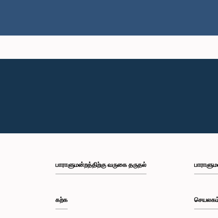
பாராளுமன்றத்திற்கு வருகை தருதல்
பாராளும
கற்க
செயலகம