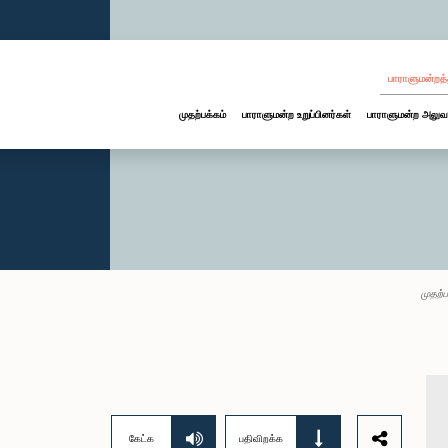
பாராளுமன்றத்
முதற்பக்கம்
பாராளுமன்ற உறுப்பினர்கள்
பாராளுமன்ற அலுவ
முதற்ப
கேட்க
பதிவிறக்க