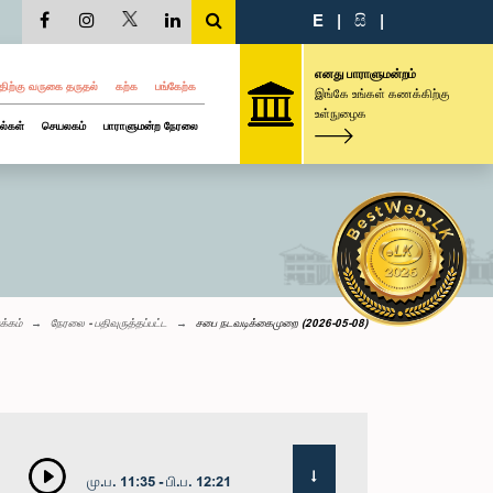
E
|
සි
|
எனது பாராளுமன்றம்
திற்கு வருகை தருதல்
கற்க
பங்கேற்க
இங்கே உங்கள் கணக்கிற்கு
உள்நுழைக
ல்கள்
செயலகம்
பாராளுமன்ற நேரலை
க்கம்
நேரலை - பதிவுருத்தப்பட்ட
சபை நடவடிக்கைமுறை (2026-05-08)
மு.ப. 11:35 - பி.ப. 12:21