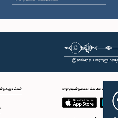
ன்ற அலுவல்கள்
பாராளுமன்ற கையடக்க செயலி
்