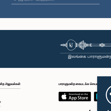
ன்ற அலுவல்கள்
பாராளுமன்ற கையடக்க செயலி
்