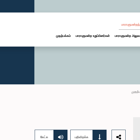
பாராளுமன்றத்
முதற்பக்கம்
பாராளுமன்ற உறுப்பினர்கள்
பாராளுமன்ற அலுவ
முதற்ப
கேட்க
பதிவிறக்க