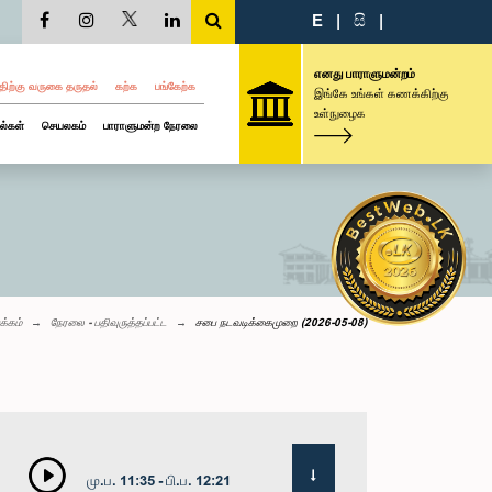
E
|
සි
|
எனது பாராளுமன்றம்
திற்கு வருகை தருதல்
கற்க
பங்கேற்க
இங்கே உங்கள் கணக்கிற்கு
உள்நுழைக
ல்கள்
செயலகம்
பாராளுமன்ற நேரலை
க்கம்
நேரலை - பதிவுருத்தப்பட்ட
சபை நடவடிக்கைமுறை (2026-05-08)
மு.ப. 11:35 - பி.ப. 12:21