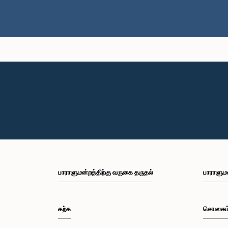
பாராளுமன்றத்திற்கு வருகை தருதல்
பாராளும
கற்க
செயலகம