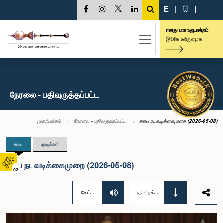
E
|
සි
|
எனது பாராளுமன்றம்
இங்கே உள்நுழைக
நேரலை - பதிவுருத்தப்பட்ட
முதற்பக்கம்
நேரலை - பதிவுருத்தப்பட்ட
சபை நடவடிக்கைமுறை (2026-05-08)
சபை
குழுக்கள்
சபை நடவடிக்கைமுறை (2026-05-08)
02
கேட்க
பதிவிறக்க