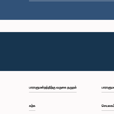
பாராளுமன்றத்திற்கு வருகை தருதல்
பாராளும
கற்க
செயலகம