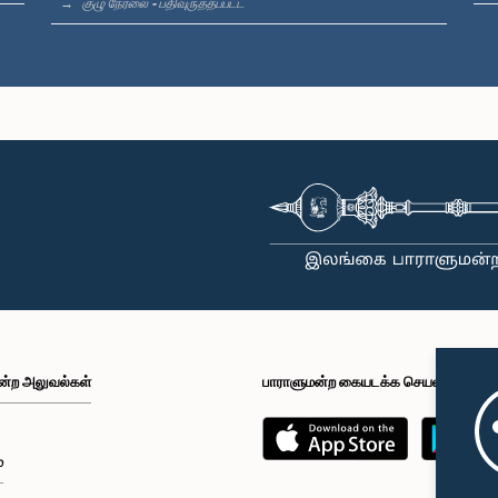
குழு நேரலை - பதிவுருத்தப்பட்ட
ன்ற அலுவல்கள்
பாராளுமன்ற கையடக்க செயலி
்