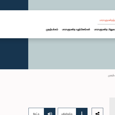
பாராளுமன்றத்
முதற்பக்கம்
பாராளுமன்ற உறுப்பினர்கள்
பாராளுமன்ற அலுவ
முதற்ப
கேட்க
பதிவிறக்க