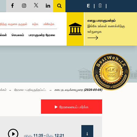
E
|
සි
|
எனது பாராளுமன்றம்
திற்கு வருகை தருதல்
கற்க
பங்கேற்க
இங்கே உங்கள் கணக்கிற்கு
உள்நுழைக
ல்கள்
செயலகம்
பாராளுமன்ற நேரலை
க்கம்
நேரலை - பதிவுருத்தப்பட்ட
சபை நடவடிக்கைமுறை (2026-05-08)
நேரலையைப் பார்க்க
மு.ப. 11:35 - பி.ப. 12:21