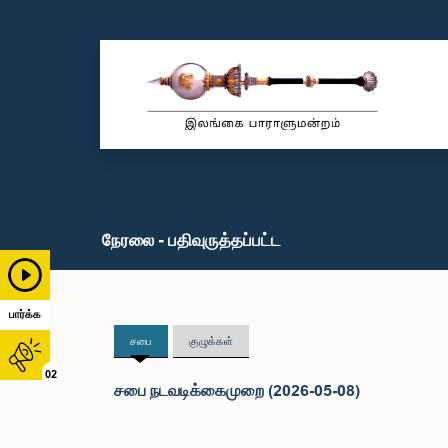
நேரலை - பதிவுருத்தப்பட்ட
பார்க்க
சபை
குழுக்கள்
02
சபை நடவடிக்கைமுறை (2026-05-08)