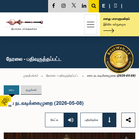
E
|
සි
|
எனது பாராளுமன்றம்
இங்கே உள்நுழைக
நேரலை - பதிவுருத்தப்பட்ட
முதற்பக்கம்
நேரலை - பதிவுருத்தப்பட்ட
சபை நடவடிக்கைமுறை (2026-05-08)
சபை
குழுக்கள்
சபை நடவடிக்கைமுறை (2026-05-08)
02
கேட்க
பதிவிறக்க