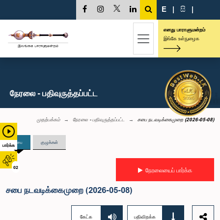
E
|
සි
|
எனது பாராளுமன்றம்
இங்கே உள்நுழைக
நேரலை - பதிவுருத்தப்பட்ட
முதற்பக்கம்
நேரலை - பதிவுருத்தப்பட்ட
சபை நடவடிக்கைமுறை (2026-05-08)
சபை
குழுக்கள்
பார்க்க
02
நேரலையைப் பார்க்க
சபை நடவடிக்கைமுறை (2026-05-08)
கேட்க
பதிவிறக்க