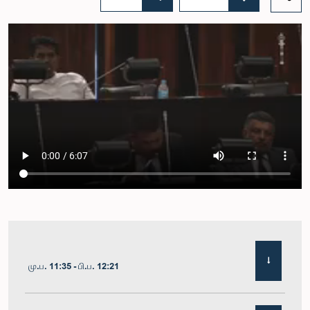
மு.ப. 11:35 - பி.ப. 12:21