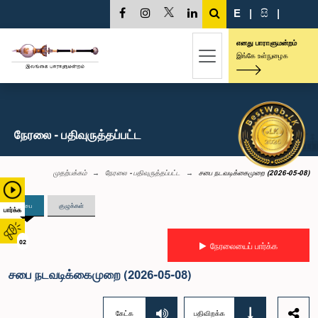
E
|
සි
|
எனது பாராளுமன்றம்
இங்கே உள்நுழைக
நேரலை - பதிவுருத்தப்பட்ட
முதற்பக்கம்
நேரலை - பதிவுருத்தப்பட்ட
சபை நடவடிக்கைமுறை (2026-05-08)
சபை
குழுக்கள்
பார்க்க
02
நேரலையைப் பார்க்க
சபை நடவடிக்கைமுறை (2026-05-08)
கேட்க
பதிவிறக்க