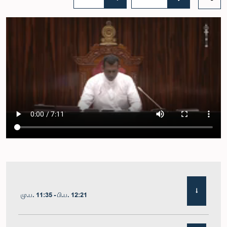
மு.ப. 11:35 - பி.ப. 12:21