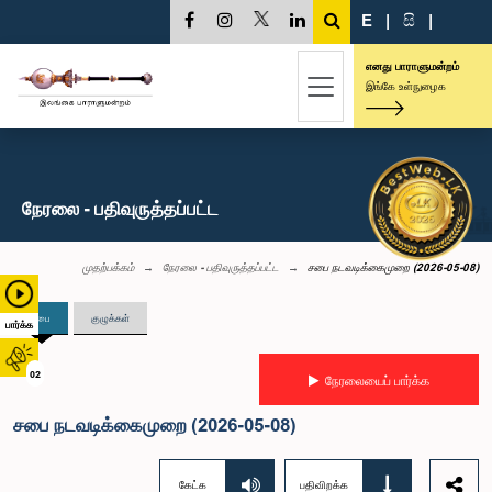
E
|
සි
|
எனது பாராளுமன்றம்
இங்கே உள்நுழைக
நேரலை - பதிவுருத்தப்பட்ட
முதற்பக்கம்
நேரலை - பதிவுருத்தப்பட்ட
சபை நடவடிக்கைமுறை (2026-05-08)
சபை
குழுக்கள்
பார்க்க
02
நேரலையைப் பார்க்க
சபை நடவடிக்கைமுறை (2026-05-08)
கேட்க
பதிவிறக்க