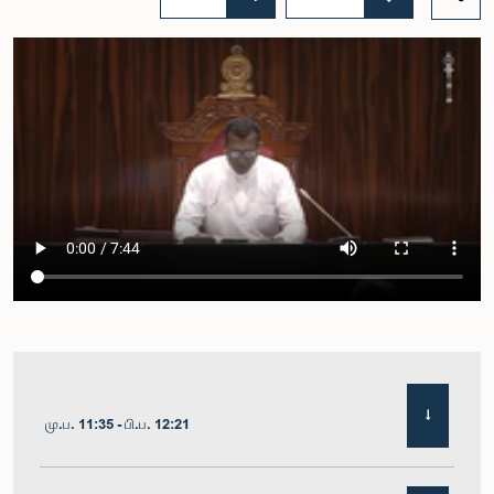
மு.ப. 11:35 - பி.ப. 12:21