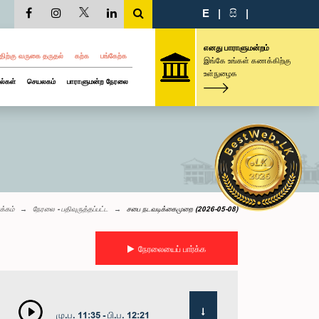
E
|
සි
|
எனது பாராளுமன்றம்
திற்கு வருகை தருதல்
கற்க
பங்கேற்க
இங்கே உங்கள் கணக்கிற்கு
உள்நுழைக
ல்கள்
செயலகம்
பாராளுமன்ற நேரலை
க்கம்
நேரலை - பதிவுருத்தப்பட்ட
சபை நடவடிக்கைமுறை (2026-05-08)
நேரலையைப் பார்க்க
மு.ப. 11:35 - பி.ப. 12:21