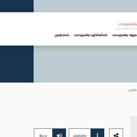
பாராளுமன்றத்
முதற்பக்கம்
பாராளுமன்ற உறுப்பினர்கள்
பாராளுமன்ற அலுவ
முதற்ப
கேட்க
பதிவிறக்க