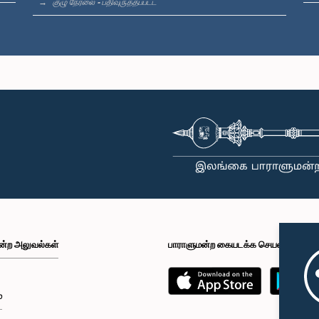
குழு நேரலை - பதிவுருத்தப்பட்ட
ன்ற அலுவல்கள்
பாராளுமன்ற கையடக்க செயலி
்