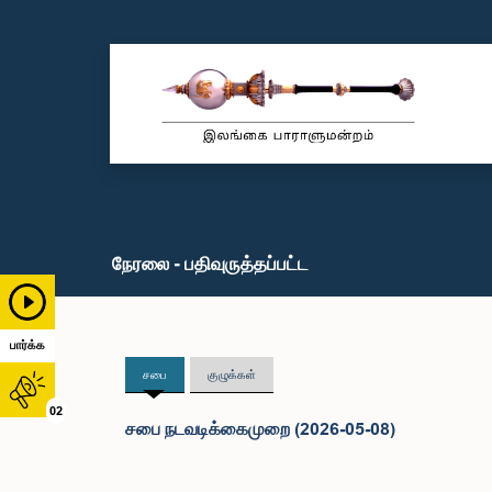
நேரலை - பதிவுருத்தப்பட்ட
பார்க்க
சபை
குழுக்கள்
02
சபை நடவடிக்கைமுறை (2026-05-08)