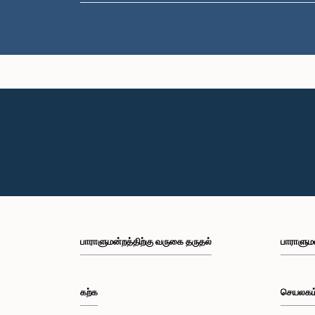
பாராளுமன்றத்திற்கு வருகை தருதல்
பாராளும
கற்க
செயலகம