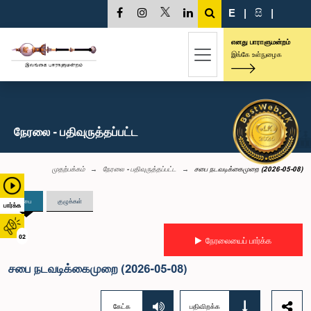
E
|
සි
|
எனது பாராளுமன்றம்
இங்கே உள்நுழைக
நேரலை - பதிவுருத்தப்பட்ட
முதற்பக்கம்
நேரலை - பதிவுருத்தப்பட்ட
சபை நடவடிக்கைமுறை (2026-05-08)
சபை
குழுக்கள்
பார்க்க
02
நேரலையைப் பார்க்க
சபை நடவடிக்கைமுறை (2026-05-08)
கேட்க
பதிவிறக்க