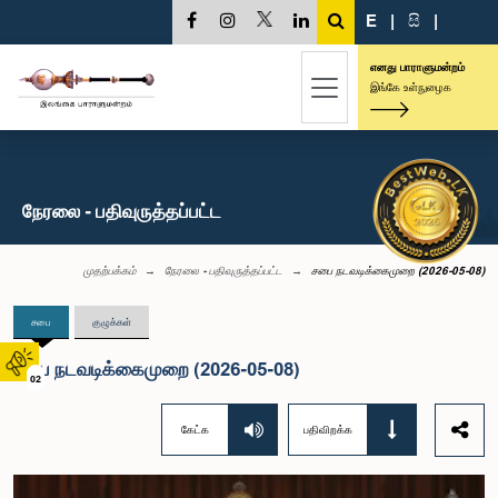
E
|
සි
|
எனது பாராளுமன்றம்
இங்கே உள்நுழைக
நேரலை - பதிவுருத்தப்பட்ட
முதற்பக்கம்
நேரலை - பதிவுருத்தப்பட்ட
சபை நடவடிக்கைமுறை (2026-05-08)
சபை
குழுக்கள்
சபை நடவடிக்கைமுறை (2026-05-08)
02
கேட்க
பதிவிறக்க