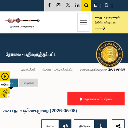
E
|
සි
|
எனது பாராளுமன்றம்
இங்கே உள்நுழைக
நேரலை - பதிவுருத்தப்பட்ட
முதற்பக்கம்
நேரலை - பதிவுருத்தப்பட்ட
சபை நடவடிக்கைமுறை (2026-05-08)
சபை
குழுக்கள்
பார்க்க
02
நேரலையைப் பார்க்க
சபை நடவடிக்கைமுறை (2026-05-08)
கேட்க
பதிவிறக்க