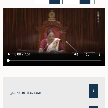
மு.ப. 11:35 - பி.ப. 12:21