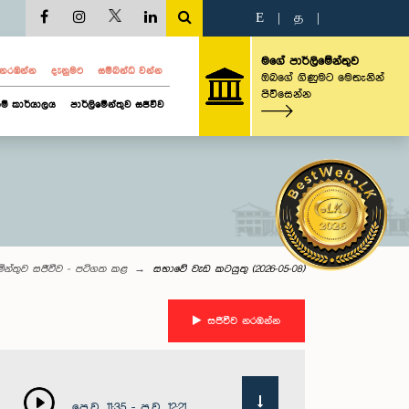
E
|
த
|
මගේ පාර්ලිමේන්තුව
ව නරඹන්න
දැනුමට
සම්බන්ධ වන්න
ඔබගේ ගිණුමට මෙතැනින්
පිවිසෙන්න
ම් කාර්යාලය
පාර්ලිමේන්තුව සජීවීව
මේන්තුව සජීවීව - පටිගත කළ
සභාවේ වැඩ කටයුතු (2026-05-08)
සජීවීව නරඹන්න
පෙ.ව. 11:35 - ප.ව. 12:21