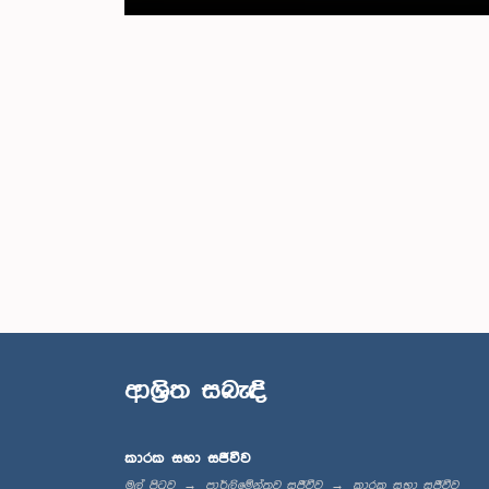
ආශ්‍රිත සබැඳි
කාරක සභා සජීවීව
මුල් පිටුව
පාර්ලිමේන්තුව සජීවීව
කාරක සභා සජීවීව