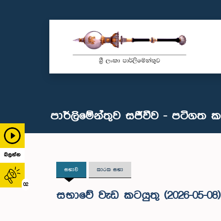
පාර්ලිමේන්තුව සජීවීව - පටිගත 
බලන්න
සභාව
කාරක සභා
02
සභාවේ වැඩ කටයුතු (2026-05-08)