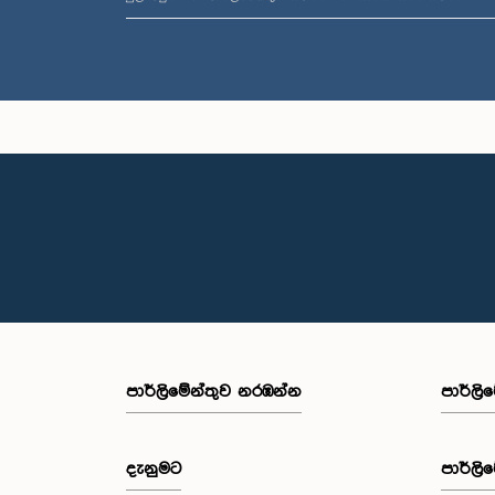
පාර්ලි‌මේන්තුව නරඹන්න
පාර්ලි
දැනුමට
පාර්ලි