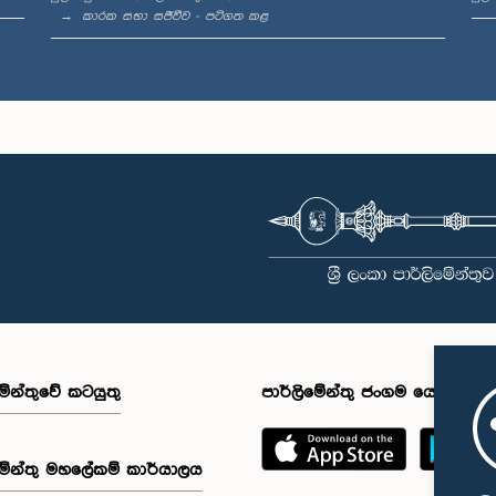
කාරක සභා සජීවීව - පටිගත කළ
මේන්තුවේ කටයුතු
පාර්ලිමේන්තු ජංගම යෙදුම
මේන්තු මහලේකම් කාර්යාලය