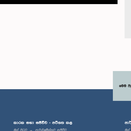
මෙම පි
කාරක සභා සජීවීව - පටිගත කළ
පාර
මුල් පිටුව
පාර්ලිමේන්තුව සජීවීව
මුල්