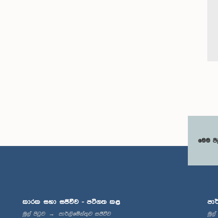
මෙම පි
කාරක සභා සජීවීව - පටිගත කළ
පාර
මුල් පිටුව
පාර්ලිමේන්තුව සජීවීව
මුල්