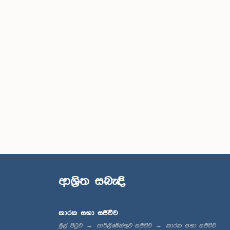
ආශ්‍රිත සබැඳි
කාරක සභා සජීවීව
මුල් පිටුව
පාර්ලිමේන්තුව සජීවීව
කාරක සභා සජීවීව