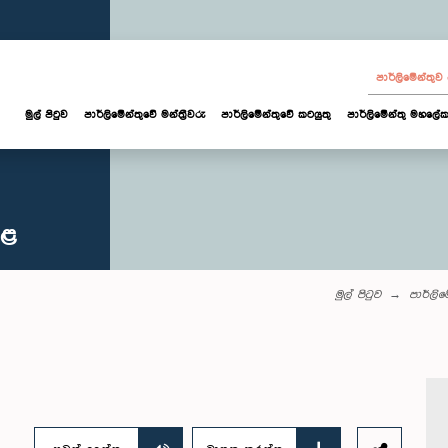
පාර්ලි‌මේන්තු
මුල් පිටුව
පාර්ලි‌මේන්තුවේ මන්ත්‍රීවරු
පාර්ලිමේන්තුවේ කටයුතු
පාර්ලිමේන්තු මහලේක
කළ
මුල් පිටුව
පාර්ලි