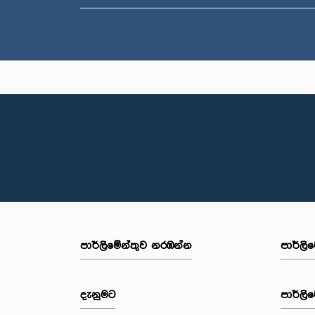
පාර්ලි‌මේන්තුව නරඹන්න
පාර්ලි
දැනුමට
පාර්ලි