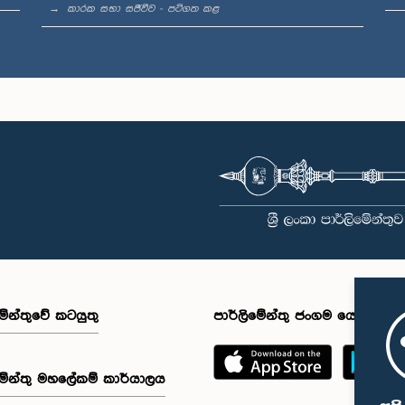
කාරක සභා සජීවීව - පටිගත කළ
මේන්තුවේ කටයුතු
පාර්ලිමේන්තු ජංගම යෙදුම
මේන්තු මහලේකම් කාර්යාලය