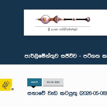
පාර්ලිමේන්තුව සජීවීව - පටිගත 
සභාව
කාරක සභා
02
සභාවේ වැඩ කටයුතු (2026-05-08)