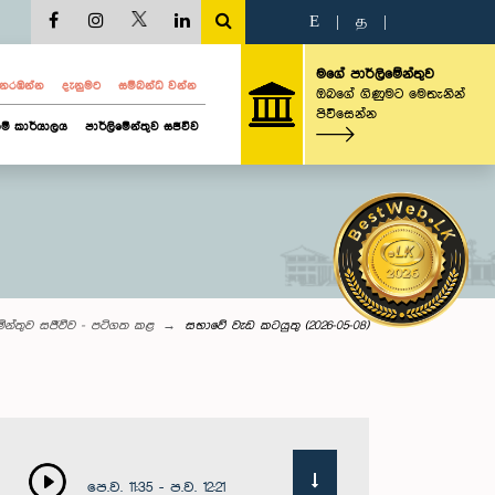
E
|
த
|
මගේ පාර්ලිමේන්තුව
ව නරඹන්න
දැනුමට
සම්බන්ධ වන්න
ඔබගේ ගිණුමට මෙතැනින්
පිවිසෙන්න
ම් කාර්යාලය
පාර්ලිමේන්තුව සජීවීව
මේන්තුව සජීවීව - පටිගත කළ
සභාවේ වැඩ කටයුතු (2026-05-08)
පෙ.ව. 11:35 - ප.ව. 12:21