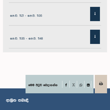
පෙ.ව. 11:21 - පෙ.ව. 11:35
පෙ.ව. 11:35 - පෙ.ව. 11:48
පෙ.ව. 11:48 - ප.ව. 12:02
ප.ව. 12:02 - ප.ව. 12:10
Facebook
මෙම පිටුව බෙදාගන්න
X
WhatsApp
LinkedIn
ආශ්‍රිත සබැඳි
ප.ව. 12:10 - ප.ව. 12:31