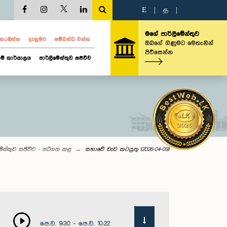
E
|
த
|
මගේ පාර්ලිමේන්තුව
ව නරඹන්න
දැනුමට
සම්බන්ධ වන්න
ඔබගේ ගිණුමට මෙතැනින්
පිවිසෙන්න
ම් කාර්යාලය
පාර්ලිමේන්තුව සජීවීව
මේන්තුව සජීවීව - පටිගත කළ
සභාවේ වැඩ කටයුතු (2026-04-09)
පෙ.ව. 9:30 - පෙ.ව. 10:22