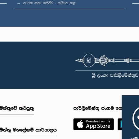
කාරක සභා සජීවීව - පටිගත කළ
මේන්තුවේ කටයුතු
පාර්ලිමේන්තු ජංගම යෙදුම
මේන්තු මහලේකම් කාර්යාලය