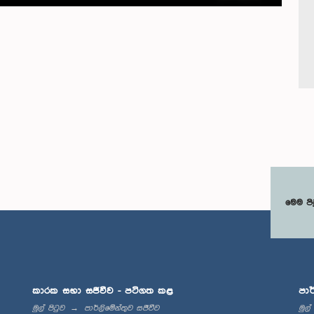
මෙම පි
කාරක සභා සජීවීව - පටිගත කළ
පාර
මුල් පිටුව
පාර්ලිමේන්තුව සජීවීව
මුල්