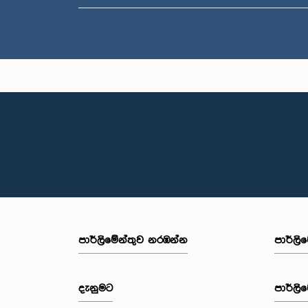
පාර්ලි‌මේන්තුව නරඹන්න
පාර්ලි
දැනුමට
පාර්ලි