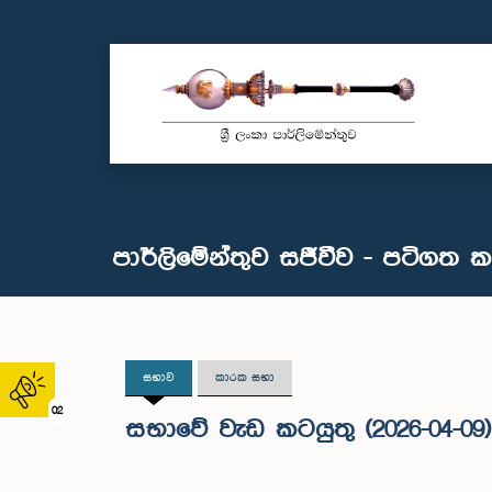
පාර්ලිමේන්තුව සජීවීව - පටිගත 
සභාව
කාරක සභා
02
සභාවේ වැඩ කටයුතු (2026-04-09)