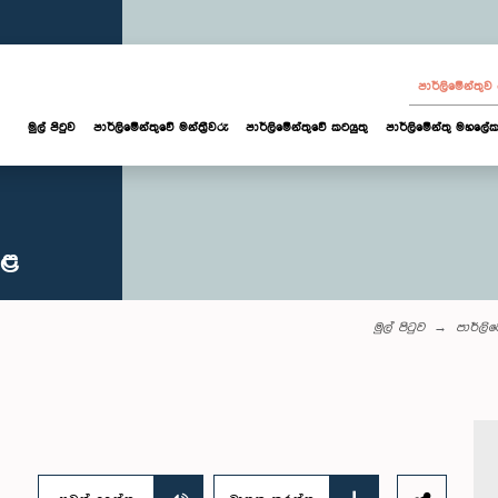
පාර්ලි‌මේන්තු
මුල් පිටුව
පාර්ලි‌මේන්තුවේ මන්ත්‍රීවරු
පාර්ලිමේන්තුවේ කටයුතු
පාර්ලිමේන්තු මහලේක
කළ
මුල් පිටුව
පාර්ලි