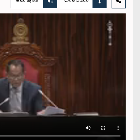
සවන් දෙන්න
බාගත කරන්න