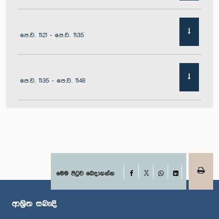
පෙ.ව. 11:21 - පෙ.ව. 11:35
පෙ.ව. 11:35 - පෙ.ව. 11:48
පෙ.ව. 11:48 - ප.ව. 12:02
ප.ව. 12:02 - ප.ව. 12:10
Facebook
මෙම පිටුව බෙදාගන්න
X
WhatsApp
LinkedIn
ආශ්‍රිත සබැඳි
ප.ව. 12:10 - ප.ව. 12:31