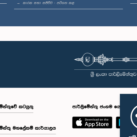
කාරක සභා සජීවීව - පටිගත කළ
මේන්තුවේ කටයුතු
පාර්ලිමේන්තු ජංගම යෙදුම
මේන්තු මහලේකම් කාර්යාලය