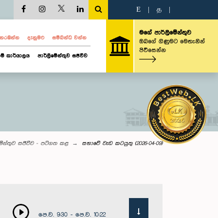
E
|
த
|
මගේ පාර්ලිමේන්තුව
ව නරඹන්න
දැනුමට
සම්බන්ධ වන්න
ඔබගේ ගිණුමට මෙතැනින්
පිවිසෙන්න
ම් කාර්යාලය
පාර්ලිමේන්තුව සජීවීව
මේන්තුව සජීවීව - පටිගත කළ
සභාවේ වැඩ කටයුතු (2026-04-09)
පෙ.ව. 9:30 - පෙ.ව. 10:22