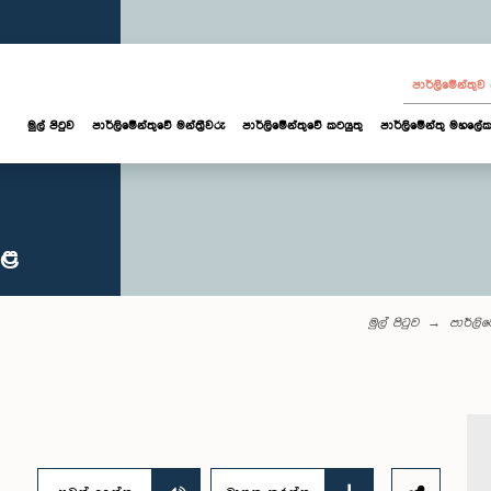
පාර්ලි‌මේන්තු
මුල් පිටුව
පාර්ලි‌මේන්තුවේ මන්ත්‍රීවරු
පාර්ලිමේන්තුවේ කටයුතු
පාර්ලිමේන්තු මහලේක
කළ
මුල් පිටුව
පාර්ලි