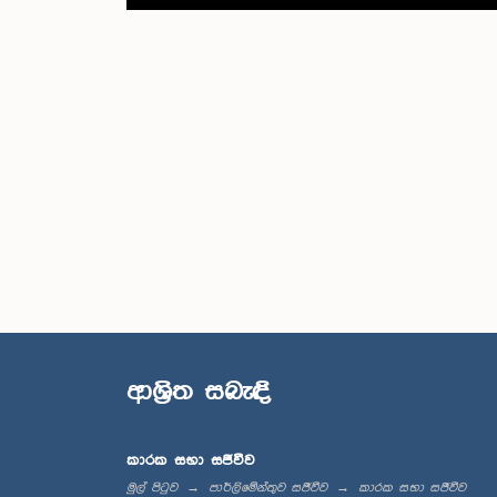
ආශ්‍රිත සබැඳි
කාරක සභා සජීවීව
මුල් පිටුව
පාර්ලිමේන්තුව සජීවීව
කාරක සභා සජීවීව