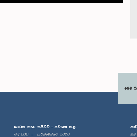
මෙම පි
කාරක සභා සජීවීව - පටිගත කළ
පාර
මුල් පිටුව
පාර්ලිමේන්තුව සජීවීව
මුල්