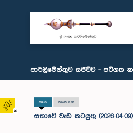
පාර්ලිමේන්තුව සජීවීව - පටිගත 
සභාව
කාරක සභා
02
සභාවේ වැඩ කටයුතු (2026-04-09)