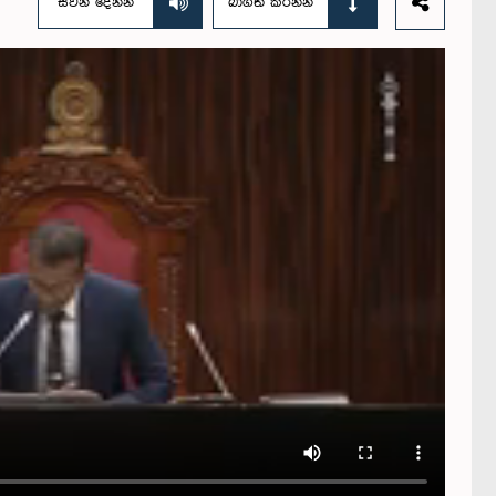
සවන් දෙන්න
බාගත කරන්න