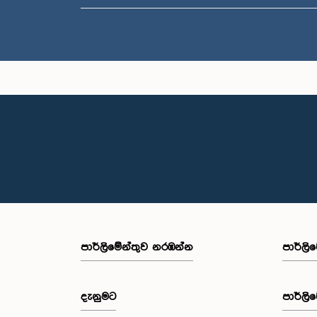
පාර්ලි‌මේන්තුව නරඹන්න
පාර්ලි
දැනුමට
පාර්ලි