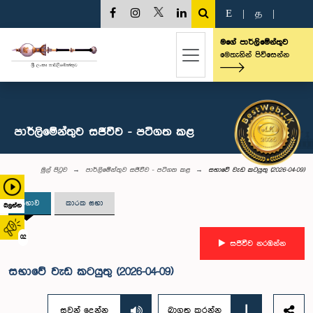
E
|
த
|
මගේ පාර්ලිමේන්තුව
මෙතැනින් පිවිසෙන්න
පාර්ලිමේන්තුව සජීවීව - පටිගත කළ
මුල් පිටුව
පාර්ලිමේන්තුව සජීවීව - පටිගත කළ
සභාවේ වැඩ කටයුතු (2026-04-09)
සභාව
කාරක සභා
බලන්න
02
සජීවීව නරඹන්න
සභාවේ වැඩ කටයුතු (2026-04-09)
සවන් දෙන්න
බාගත කරන්න