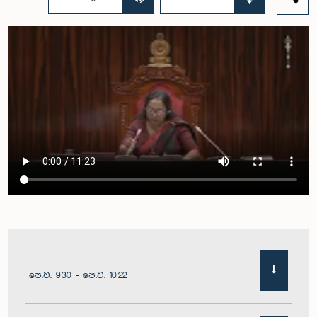
පෙ.ව. 9:30 - පෙ.ව. 10:22